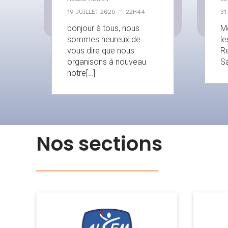
–
19 JUILLET 2026
22H44
31
bonjour à tous, nous
Me
sommes heureux de
le
vous dire que nous
Re
organisons à nouveau
Sa
notre[…]
Nos sections