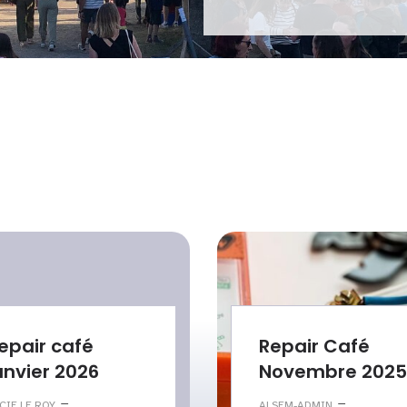
epair café
Repair Café
anvier 2026
Novembre 2025
–
–
CIE LE ROY
ALSEM-ADMIN