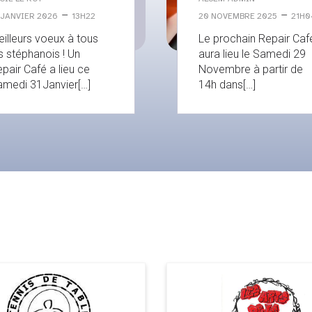
–
–
 JANVIER 2026
13H22
20 NOVEMBRE 2025
21H0
illeurs voeux à tous
Le prochain Repair Caf
s stéphanois ! Un
aura lieu le Samedi 29
pair Café a lieu ce
Novembre à partir de
medi 31Janvier[…]
14h dans[…]